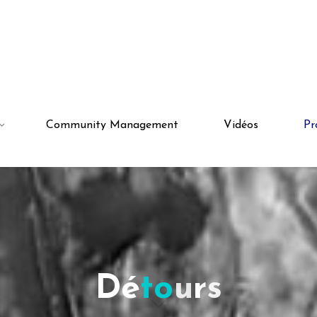
Community Management
Vidéos
Pr
D
é
t
o
u
r
s