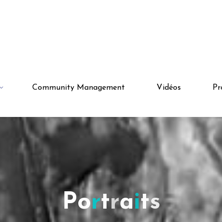
Community Management
Vidéos
Pr
P
o
r
t
r
a
i
t
s
s